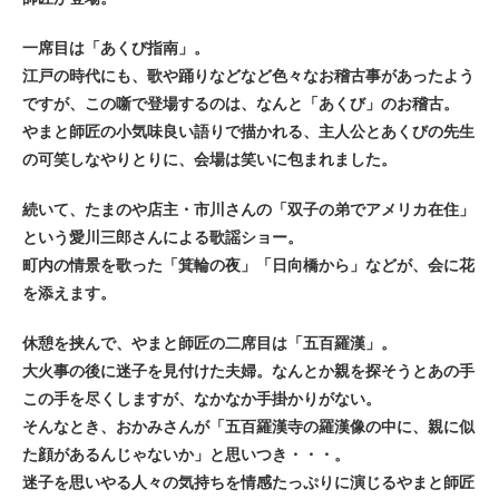
一席目は「あくび指南」。
江戸の時代にも、歌や踊りなどなど色々なお稽古事があったよう
ですが、この噺で登場するのは、なんと「あくび」のお稽古。
やまと師匠の小気味良い語りで描かれる、主人公とあくびの先生
の可笑しなやりとりに、会場は笑いに包まれました。
続いて、たまのや店主・市川さんの「双子の弟でアメリカ在住」
という愛川三郎さんによる歌謡ショー。
町内の情景を歌った「箕輪の夜」「日向橋から」などが、会に花
を添えます。
休憩を挟んで、やまと師匠の二席目は「五百羅漢」。
大火事の後に迷子を見付けた夫婦。なんとか親を探そうとあの手
この手を尽くしますが、なかなか手掛かりがない。
そんなとき、おかみさんが「五百羅漢寺の羅漢像の中に、親に似
た顔があるんじゃないか」と思いつき・・・。
迷子を思いやる人々の気持ちを情感たっぷりに演じるやまと師匠