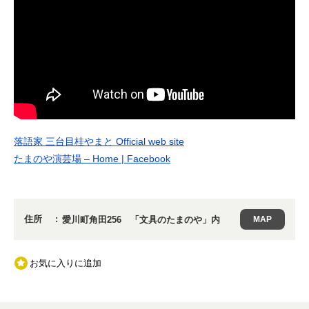
落語家 三台目桂やまと Official web site
たまのや演芸場 – Home | Facebook
住所
愛川町角田256 「文具のたまのや」内
MAP
お気に入りに追加