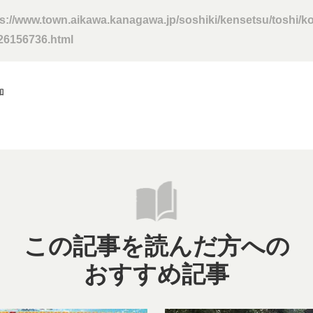
ps://www.town.aikawa.kanagawa.jp/soshiki/kensetsu/toshi/k
26156736.html
加
この記事を読んだ方への
おすすめ記事