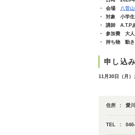
会場
八菅山
対象 小学生
講師 A.T
参加費 大人:
持ち物 動き
申し込
11月30日（月
住所
愛
TEL
046