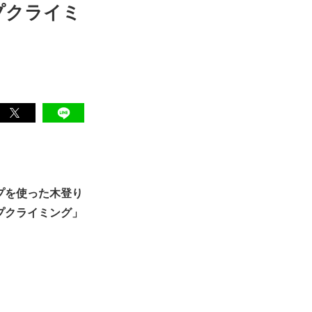
ープクライミ
プを使った木登り
プクライミング」