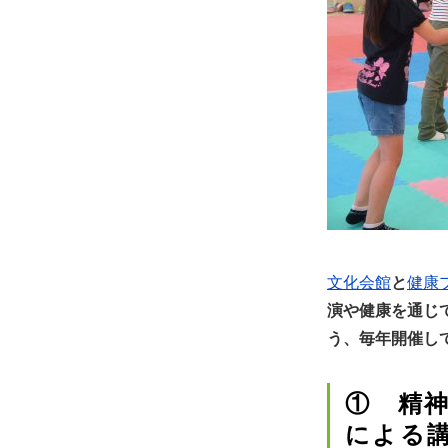
文化会館
と
健康
演や健康を通じ
う、毎年開催し
① 精
による