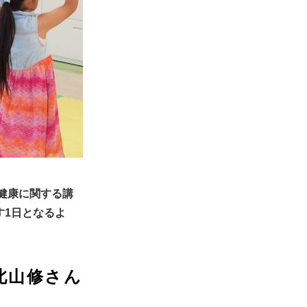
。健康に関する講
す1日となるよ
北山修さん