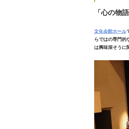
「心の物
文化会館ホール
らではの専門的
は興味深そうに