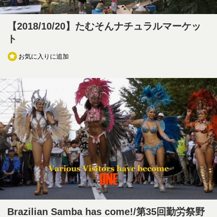
【2018/10/20】たむそんナチュラルマーケッ
ト
お気に入りに追加
Brazilian Samba has come!/第35回勤労祭野