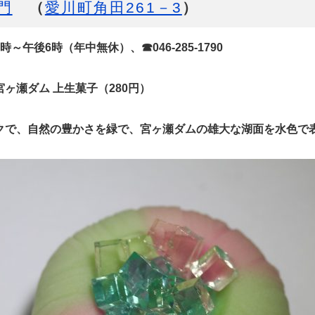
門
（
愛川町角田261－3
）
～午後6時（年中無休）、☎046-285-1790
ヶ瀬ダム 上生菓子（280円）
クで、自然の豊かさを緑で、宮ヶ瀬ダムの雄大な湖面を水色で