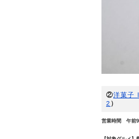
②
洋菓子 
2
）
営業時間 午前9時
【対象グルメ】愛