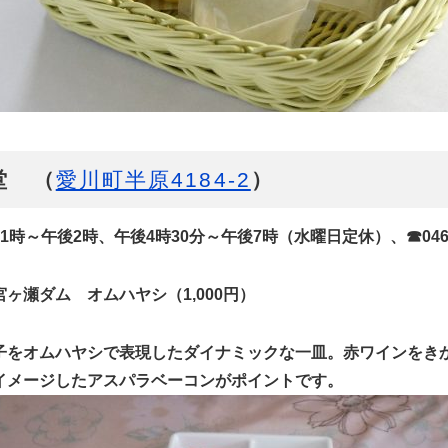
堂 （
愛川町半原4184-2
）
時～午後2時、午後4時30分～午後7時（水曜日定休）、☎046-28
ヶ瀬ダム オムハヤシ（1,000円）
子をオムハヤシで表現したダイナミックな一皿。赤ワインをき
イメージしたアスパラベーコンがポイントです。