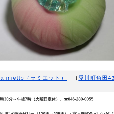
la mietto（ラミエット）
（
愛川町角田43
30分～午後7時（火曜日定休）、☎046-280-0055
川町水源地ゼリー（120円～235円）・宮ヶ瀬虹色メレンゲ（1