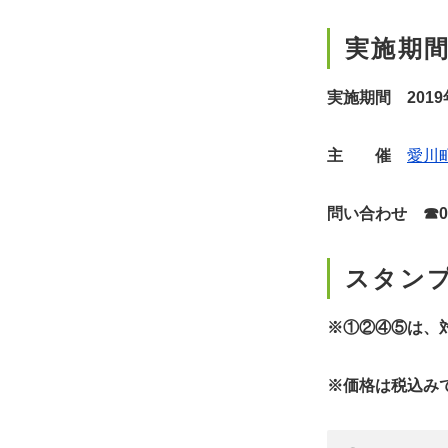
実施期
実施期間 201
主 催
愛川
問い合わせ ☎04
スタン
※①②④⑤は、
※価格は税込み