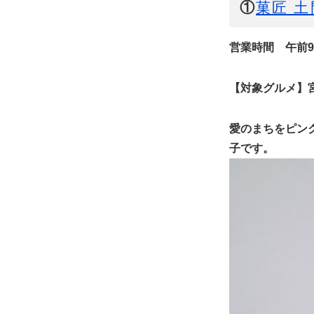
①
菓匠 土
営業時間 午前9時
【対象グルメ】宮
愛のまちをピン
子です。