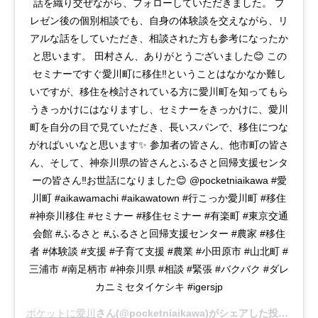
話を織り交ぜながら、フォローしていただきました。 プ
レゼン後の個別相談でも、自身の体験談を交えながら、リ
アルな話をしていただき、相談された方も参考になったか
と思います。 田村さん、ありがとうございました😊 この
セミナーですぐ愛川町に移住‼️ということはなかなか難し
いですが、移住を検討されている方に愛川町を知ってもら
うきっかけにはなりますし、セミナーをきっかけに、愛川
町を自分の目で見ていただき、長いスパンで、移住につな
がればいいなと思います✨ 参加者の皆さん、他市町の皆さ
ん、そして、神奈川県の皆さんとふるさと回帰支援センタ
ーの皆さん‼️お世話になりました😊 @pocketniaikawa #愛
川町 #aikawamachi #aikawatown #行こっか愛川町 #移住
#神奈川移住 #セミナー #移住セミナー #有楽町 #東京交通
会館 #ふるさと #ふるさと回帰支援センター #農家 #移住
者 #体験談 #支援 #子育て支援 #農業 #小田原市 #山北町 #
三浦市 #南足柄市 #神奈川県 #相談 #緊張 #バクバク #ダレ
カニミセタイケシキ #igersjp
ポケットに愛川
さん(@pocketniaikawa)がシェアした投稿 –
20