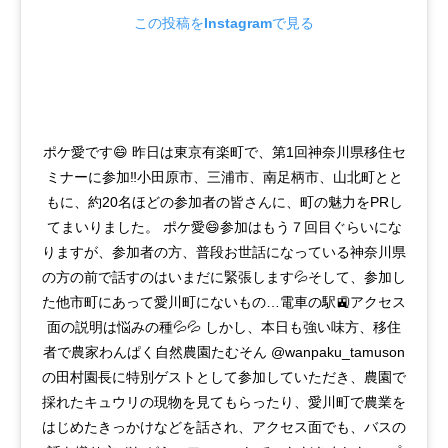
この投稿をInstagramで見る
ポケ愛です😄 昨日は東京有楽町で、第1回神奈川県移住セ
ミナーに参加‼️小田原市、三浦市、南足柄市、山北町とと
もに、約20名ほどの参加者の皆さんに、町の魅力をPRし
てまいりました。 ポケ愛😄参加はもう７回目ぐらいにな
りますが、参加者の方、普段お世話になっている神奈川県
の方の前で話すのはいまだに緊張します💦そして、参加し
た他市町にあって愛川町にないもの…電車の駅🚉アクセス
面の説明は悩みの種💦💦 しかし、本日も強い味方、移住
者で農家わんぱく自然農園たむそん @wanpaku_tamuson
の田村園長に特別ゲストとして参加していただき、農園で
採れたキュウリの現物を見てもらったり、愛川町で農業を
はじめたきっかけなどを話され、アクセス面でも、バスの