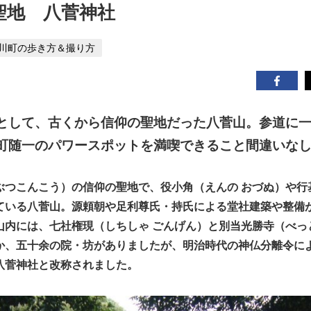
聖地 八菅神社
川町の歩き方＆撮り方
として、古くから信仰の聖地だった八菅山。参道に
町随一のパワースポットを満喫できること間違いなし!
ぶつこんこう）の信仰の聖地で、役小角（えんの おづぬ）や行
ている八菅山。源頼朝や足利尊氏・持氏による堂社建築や整備
山内には、七社権現（しちしゃ ごんげん）と別当光勝寺（べっ
か、五十余の院・坊がありましたが、明治時代の神仏分離令に
八菅神社と改称されました。