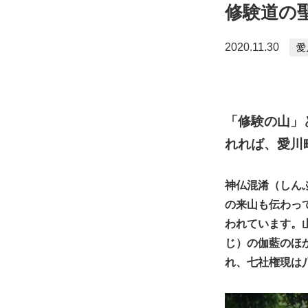
修験道の
2020.11.30
愛
「修験の山」
れれば、愛川
神仏混淆（しん
の来山も伝わっ
われています。
じ）の伽藍のほ
れ、七社権現は