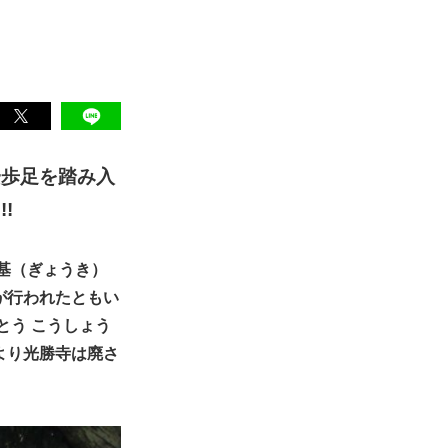
一歩足を踏み入
!
基（ぎょうき）
が行われたともい
とう こうしょう
より光勝寺は廃さ