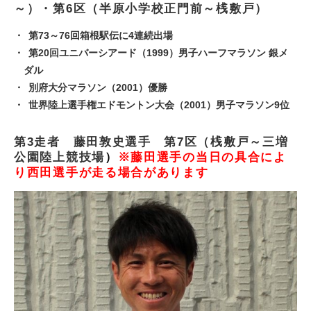
～）・第6区（半原小学校正門前～桟敷戸）
第73～76回箱根駅伝に4連続出場
第20回ユニバーシアード（1999）男子ハーフマラソン 銀メ
ダル
別府大分マラソン（2001）優勝
世界陸上選手権エドモントン大会（2001）男子マラソン9位
第3走者 藤田敦史選手 第7区（桟敷戸～三増
公園陸上競技場
）
※藤田選手の当日の具合によ
り西田選手が走る場合があります