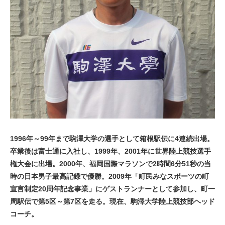
1996年～99年まで駒澤大学の選手として箱根駅伝に4連続出場。
卒業後は富士通に入社し、1999年、2001年に世界陸上競技選手
権大会に出場。2000年、福岡国際マラソンで2時間6分51秒の当
時の日本男子最高記録で優勝。2009年「町民みなスポーツの町
宣言制定20周年記念事業」にゲストランナーとして参加し、町一
周駅伝で第5区～第7区を走る。現在、駒澤大学陸上競技部ヘッド
コーチ。