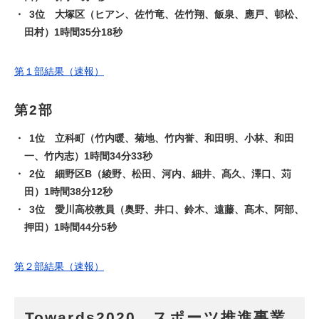
3位 大塚区（ヒアン、佐竹竜、佐竹翔、飯泉、應戸、邨松、
田村）1時間35分18秒
第１部結果（速報）
第2部
1位 立科町（竹内暖、菊地、竹内誉、和田明、小林、和田
一、竹内志）1時間34分33秒
2位 細野区B（綾野、松田、河内、細井、髙久、澤口、苅
田）1時間38分12秒
3位 愛川高校教員（奥野、井口、鈴木、遠藤、髙木、阿部、
押田）1時間44分5秒
第２部結果（速報）
Towards2020 スポーツ推進事業