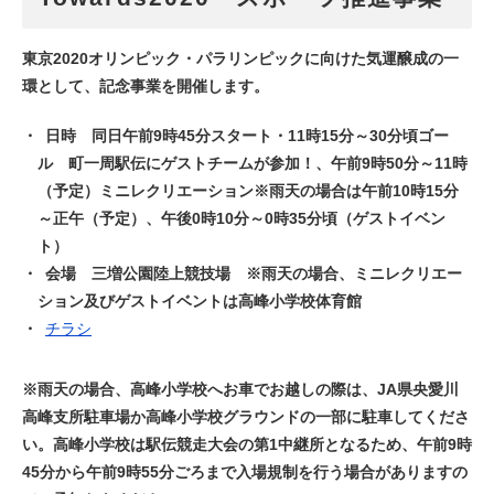
東京2020オリンピック・パラリンピックに向けた気運醸成の一
環として、記念事業を開催します。
日時 同日午前9時45分スタート・11時15分～30分頃ゴー
ル 町一周駅伝にゲストチームが参加！、午前9時50分～11時
（予定）ミニレクリエーション※雨天の場合は午前10時15分
～正午（予定）、午後0時10分～0時35分頃（ゲストイベン
ト）
会場 三増公園陸上競技場 ※雨天の場合、ミニレクリエー
ション及びゲストイベントは高峰小学校体育館
チラシ
※雨天の場合、高峰小学校へお車でお越しの際は、JA県央愛川
高峰支所駐車場か高峰小学校グラウンドの一部に駐車してくださ
い。高峰小学校は駅伝競走大会の第1中継所となるため、午前9時
45分から午前9時55分ごろまで入場規制を行う場合がありますの