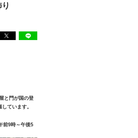
飾り
主屋と門が国の登
催しています。
午前9時～午後5