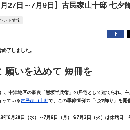
年6月27日～7月9日】古民家山十邸 七夕
ベント情報
は終了しました。
 願いを込めて 短冊を
16）、中津地区の豪農「熊坂半兵衛」の居宅として建てられ、
なっている
古民家山十邸
で、この季節恒例の「七夕飾り」を開
18年6月28日（水）～7月9日（月）※7月3日（火）は休館日 