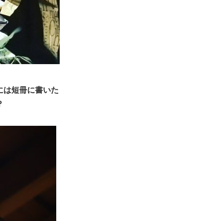
には短冊に書いた
？