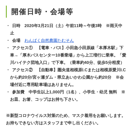
開催日時・会場等
日時 2020年3月21日（土）午前11時～午後3時 ※雨天中
止
会場
わんぱく自然農園たむそん
アクセス① 【電車・バス】小田急小田原線「本厚木駅」下
車→「厚木バスセンター10番乗場」から上三増行に乗車。「愛
川ハイテク団地入口」で下車。（乗車約40分、徒歩5分程度）
アクセス② 【自動車】圏央道相模原I.Cまたは相模原愛川I.C
から約20分/宮ヶ瀬ダム・県立あいかわ公園から約20分 ※会
場付近に専用駐車場はありません。
参加費 中学生以上1,000円（1名）、小学生・幼児 無料 ※
お皿、お箸、コップはお持ち下さい。
※新型コロナウイルス対策のため、マスク着用をお願いします。
お持ちできない方はスタッフまで申し出ください。