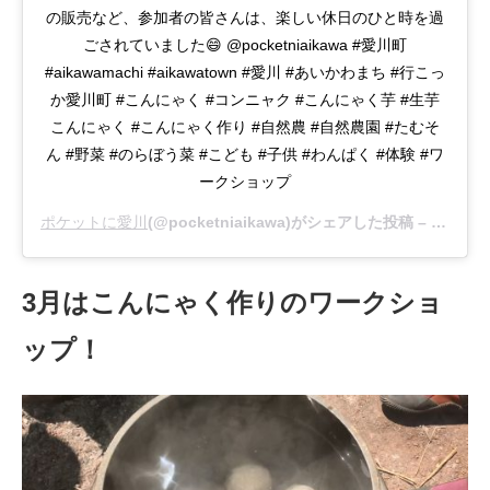
の販売など、参加者の皆さんは、楽しい休日のひと時を過
ごされていました😄 @pocketniaikawa #愛川町
#aikawamachi #aikawatown #愛川 #あいかわまち #行こっ
か愛川町 #こんにゃく #コンニャク #こんにゃく芋 #生芋
こんにゃく #こんにゃく作り #自然農 #自然農園 #たむそ
ん #野菜 #のらぼう菜 #こども #子供 #わんぱく #体験 #ワ
ークショップ
ポケットに愛川
(@pocketniaikawa)がシェアした投稿 –
2020年
3月はこんにゃく作りのワークショ
ップ！