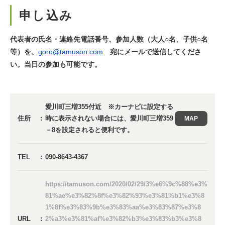
申し込み
代表者の氏名・連絡先電話番号、参加人数（大人○名、子供○名
等）を、
goro@tamuson.com
宛にメールで送信してくださ
い。当日の参加も可能です。
愛川町三増355付近 ※カーナビに設定する
住所
時に表示されない場合には、愛川町三増359
MAP
－8を設定されると便利です。
TEL
090-8643-4367
https://tamuson.com/2020/02/29/3%e6%9c%88%e3%
81%ae%e3%82%8f%e3%82%93%e3%81%b1%e3%8
1%8f%e3%83%9b%e3%83%aa%e3%83%87%e3%8
URL
2%a3%e3%81%af%e3%82%b3%e3%83%b3%e3%8