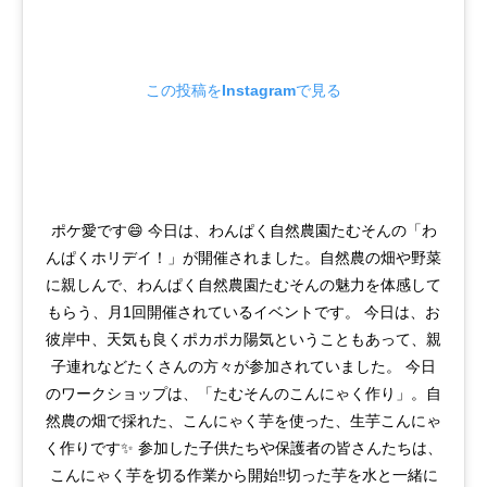
この投稿をInstagramで見る
ポケ愛です😄 今日は、わんぱく自然農園たむそんの「わ
んぱくホリデイ！」が開催されました。自然農の畑や野菜
に親しんで、わんぱく自然農園たむそんの魅力を体感して
もらう、月1回開催されているイベントです。 今日は、お
彼岸中、天気も良くポカポカ陽気ということもあって、親
子連れなどたくさんの方々が参加されていました。 今日
のワークショップは、「たむそんのこんにゃく作り」。自
然農の畑で採れた、こんにゃく芋を使った、生芋こんにゃ
く作りです✨ 参加した子供たちや保護者の皆さんたちは、
こんにゃく芋を切る作業から開始‼️切った芋を水と一緒に