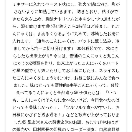
ミキサーに入れてペースト状にし、強火で鍋にかけ、焦が
さないように加熱していきます。 透きとおり、粘りがで
きたら火を止め、炭酸ナトリウムと水を少しづつ加えなが
ら、混ぜ続けます😆 混ぜ終えたら1時間ほど冷まし、丸こ
んにゃくは、まあるくなるように丸めて、沸騰したお湯に
入れます。（通常のこんにゃくは、バットに流し込み、冷
ましてから均一に切り分けます） 30分程茹でて、水にさ
らしたら出来上がり‼️ 今回は、普通のこんにゃくと丸こん
にゃくの2種類を作り、出来上がったこんにゃくをハート
や星の型でくり抜いたりしてお土産にしたり、スライスし
たこんにゃくをしょうゆにつけ、お昼ご飯にみんなで食べ
ました。味はとっても野性的‼️生芋こんにゃくって、普段
食べてるこんにゃくと全然違う😆 子供たちは、「いつ
も、こんにゃくはそんなに食べないけど、今日食べたのは
とっても美味しかった」、「ツルツルで食べやすいし、お
日様にかざすと透き通る！」などと歓声が上がっておりま
した😄 里玄米さんの酵素玄米のお話、おむすびやおはぎ
の販売や、田村園長の即興のリコーダー演奏、自然農野菜