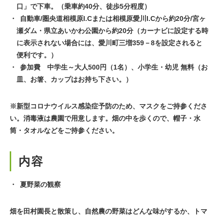
口」で下車。（乗車約40分、徒歩5分程度）
自動車/圏央道相模原I.Cまたは相模原愛川I.Cから約20分/宮ヶ
瀬ダム・県立あいかわ公園から約20分（カーナビに設定する時
に表示されない場合には、愛川町三増359－8を設定されると
便利です。）
参加費 中学生～大人500円（1名）、小学生・幼児 無料（お
皿、お箸、カップはお持ち下さい。）
※新型コロナウイルス感染症予防のため、マスクをご持参くださ
い。消毒液は農園で用意します。畑の中を歩くので、帽子・水
筒・タオルなどをご持参ください。
内容
夏野菜の観察
畑を田村園長と散策し、自然農の野菜はどんな味がするか、トマ