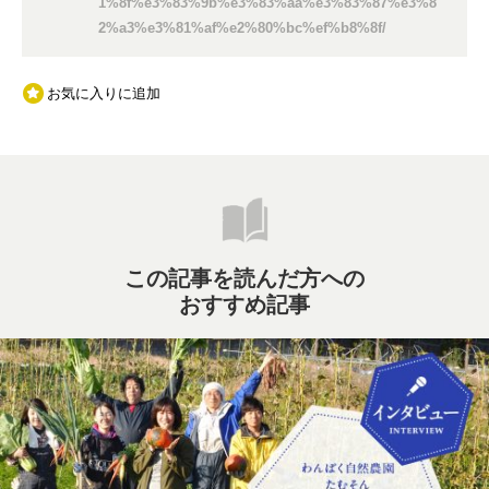
1%8f%e3%83%9b%e3%83%aa%e3%83%87%e3%8
2%a3%e3%81%af%e2%80%bc%ef%b8%8f/
お気に入りに追加
この記事を読んだ方への
おすすめ記事