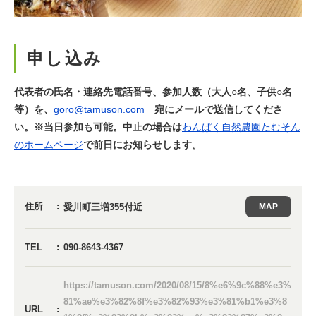
申し込み
代表者の氏名・連絡先電話番号、参加人数（大人○名、子供○名
等）を、
goro@tamuson.com
宛にメールで送信してくださ
い。※当日参加も可能。中止の場合は
わんぱく自然農園たむそん
のホームページ
で前日にお知らせします。
住所
愛川町三増355付近
MAP
TEL
090-8643-4367
https://tamuson.com/2020/08/15/8%e6%9c%88%e3%
81%ae%e3%82%8f%e3%82%93%e3%81%b1%e3%8
URL