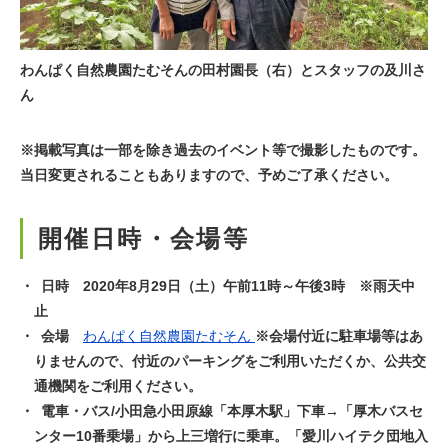
わんぱく自然農園たむそんの田村園長（右）とスタッフの及川さ
ん
※掲載写真は一部を除き過去のイベント等で撮影したものです。
当日変更されることもありますので、予めご了承ください。
開催日時・会場等
日時 2020年8月29日（土）午前11時～午後3時 ※雨天中
止
会場
わんぱく自然農園たむそん
※会場付近に駐車場等はあ
りませんので、付近のパーキングをご利用いただくか、公共交
通機関をご利用ください。
電車・バス/小田急小田原線「本厚木駅」下車→「厚木バスセ
ンター10番乗場」から上三増行に乗車。「愛川ハイテク団地入