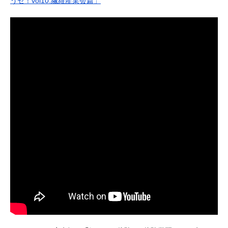
うゼ！vol10.繊維産業会篇」