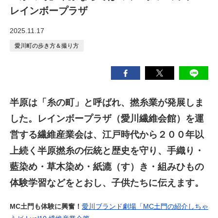
レインボープラザ
2025.11.17
愛川町の歩き方＆撮り方
半原は「糸の町」と呼ばれ、撚糸業が発展しま
した。レインボープラザ（愛川繊維会館）を運
営する繊維産業会は、江戸時代から２００年以
上続く半原撚糸の伝統と歴史を守り、手織り・
藍染め・草木染め・紙漉（す）き・組みひもの
体験学習などをとおし、子供たちに伝えます。
MC土門も体験に興奮！
愛川ブランド劇場「MC土門の紹介しちゃ