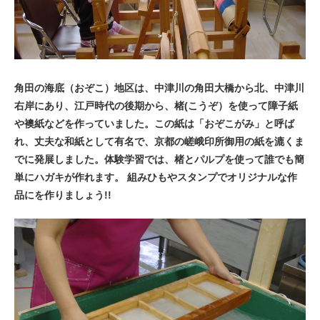
角田の海底（おぞこ）地区は、中津川の角田大橋から北、中津川
右岸にあり、江戸時代の後期から、楮(こうぞ）を使って障子紙
や襖紙などを作っていました。この紙は「おぞこがみ」と呼ば
れ、丈夫な和紙として有名で、京都の嵯峨印所御用の紙を漉くま
でに発展しました。体験学習では、楮とパルプを使って誰でも簡
単にハガキが作れます。 組みひもやスタンプでオリジナルな作
品にを作りましょう!!