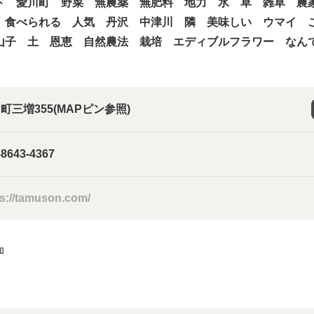
ド 愛川町 野菜 無農薬 無肥料 地力 水 草 雑草 農
 食べられる 人気 丹沢 中津川 隣 美味しい ウマイ 
山子 土 恩恵 自然農法 栽培 エディブルフラワー なん
町三増355(MAPピン参照)
-8643-4367
ps://tamuson.com/
加