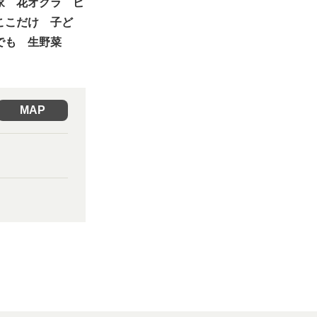
家 花オクラ ピ
ここだけ 子ど
でも 生野菜
MAP