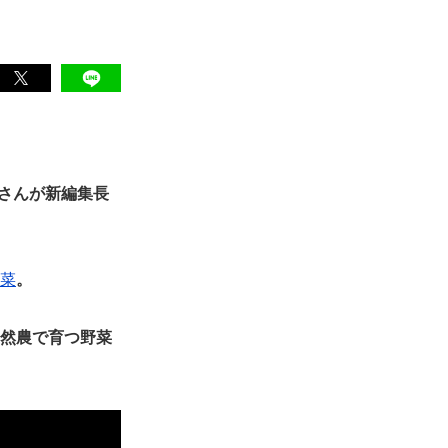
さんが新編集長
菜
。
自然農で育つ野菜