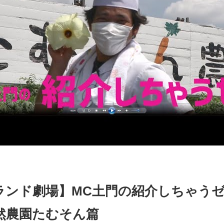
ンド劇場】MC土門の紹介しちゃうゼ！V
然農園たむそん篇