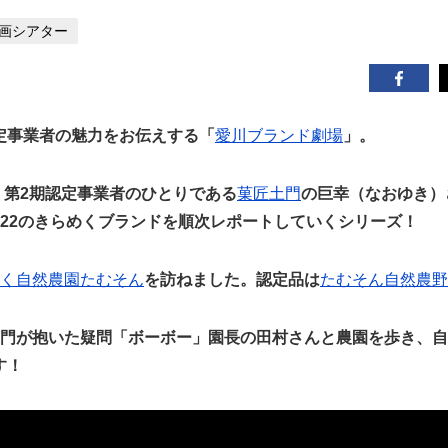
画シアター
定事業者の魅力をお伝えする「
愛川ブランド劇場
」。
り、第2期認定事業者のひとりである
菓匠土門
の巨幸（なおゆき）
期22のきらめくブランドを順次レポートしていくシリーズ！
く自然農園たむそん
を訪ねました。認定品は
たむそん自然農野
土門が抱いた疑問「ボーボー」園長の田村さんと農園を歩き、
す！