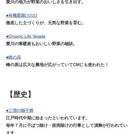
愛川の地力が野菜のおいしさを引き出す。
●
有機農園けのひ
徹底した土づくりが、元気な野菜を育む。
●
Organic Life Vegele
愛川の寒暖差もおいしい野菜の秘訣。
●
峰の原
峰の原は広大な農地が広がっていてCMにも使われた！
【歴史】
●
三増の獅子舞
江戸時代中期に始まったといわれています。
毎年７月に干ばつ除け・疫病除けの行事として演舞が行われてい
ます。