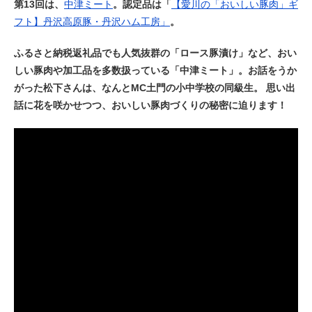
第13回は、
中津ミート
。認定品は「
【愛川の「おいしい豚肉」ギ
フト】丹沢高原豚・丹沢ハム工房」
。
ふるさと納税返礼品でも人気抜群の「ロース豚漬け」など、おい
しい豚肉や加工品を多数扱っている「中津ミート」。お話をうか
がった松下さんは、なんとMC土門の小中学校の同級生。 思い出
話に花を咲かせつつ、おいしい豚肉づくりの秘密に迫ります！