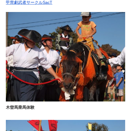
甲冑劇武者サークルSacT
木曽馬乗馬体験