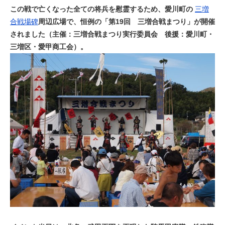
この戦で亡くなった全ての将兵を慰霊するため、愛川町の
三増
合戦場碑
周辺広場で、恒例の「第19回 三増合戦まつり」が開催
されました（主催：三増合戦まつり実行委員会 後援：愛川町・
三増区・愛甲商工会）。