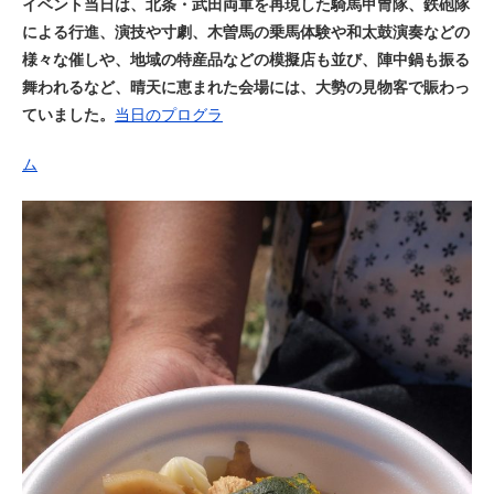
イベント当日は、北条・武田両軍を再現した騎馬甲冑隊、鉄砲隊
による行進、演技や寸劇、木曽馬の乗馬体験や和太鼓演奏などの
様々な催しや、地域の特産品などの模擬店も並び、陣中鍋も振る
舞われるなど、晴天に恵まれた会場には、大勢の見物客で賑わっ
ていました。
当日のプログラ
ム