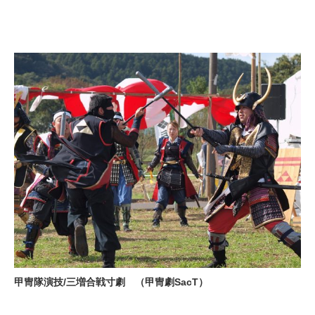
甲冑隊演技/三増合戦寸劇 （甲冑劇SacT）